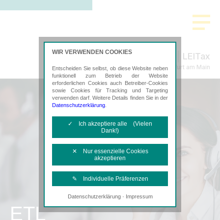
WIR VERWENDEN COOKIES
LEITax
Steuerberatung in Frankfurt am Main
Entscheiden Sie selbst, ob diese Website neben
funktionell zum Betrieb der Website
erforderlichen Cookies auch Betreiber-Cookies
sowie Cookies für Tracking und Targeting
verwenden darf. Weitere Details finden Sie in der
Datenschutzerklärung
.
✓ Ich akzeptiere alle (Vielen
Dank!)
✕ Nur essenzielle Cookies
akzeptieren
✎ Individuelle Präferenzen
·
Datenschutzerklärung
Impressum
Notwendige Cookies
ETL
Diese Cookies sind erforderlich, um die
grundlegende Funktionalität der Website