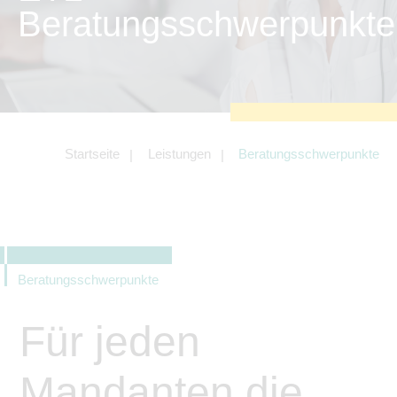
zu sichern.
Beratungsschwerpunkte
Tracking- und Targeting-Cookies
Diese Cookies sind erforderlich, um
unsere Website auf Ihre Bedürfnisse hin
zu optimieren. Hierzu gehört eine
bedarfsgerechte Gestaltung und
fortlaufende Verbesserung unseres
Angebotes einschließlich der
Verknüpfung zu Social-Media-
Angeboten von z.B. Facebook und
Startseite
Leistungen
Beratungsschwerpunkte
LinkedIn.
Betreibercookies
Diese Cookies sind erforderlich, um z.B.
Google Maps zu nutzen oder
eingebettete Videos abspielen zu
können.
Beratungsschwerpunkte
Für jeden
Mandanten die