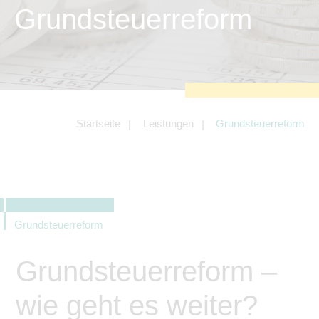
zu sichern.
Grundsteuerreform
Tracking- und Targeting-Cookies
Diese Cookies sind erforderlich, um
unsere Website auf Ihre Bedürfnisse hin
zu optimieren. Hierzu gehört eine
bedarfsgerechte Gestaltung und
fortlaufende Verbesserung unseres
Angebotes einschließlich der
Verknüpfung zu Social-Media-
Angeboten von z.B. Facebook und
Startseite
Leistungen
Grundsteuerreform
LinkedIn.
Betreibercookies
Diese Cookies sind erforderlich, um z.B.
Google Maps zu nutzen oder
eingebettete Videos abspielen zu
können.
Grundsteuerreform
Grundsteuerreform –
wie geht es weiter?