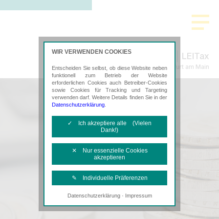
WIR VERWENDEN COOKIES
LEITax
Steuerberatung in Frankfurt am Main
Entscheiden Sie selbst, ob diese Website neben
funktionell zum Betrieb der Website
erforderlichen Cookies auch Betreiber-Cookies
sowie Cookies für Tracking und Targeting
verwenden darf. Weitere Details finden Sie in der
Datenschutzerklärung
.
✓ Ich akzeptiere alle (Vielen
Dank!)
✕ Nur essenzielle Cookies
akzeptieren
✎ Individuelle Präferenzen
·
Datenschutzerklärung
Impressum
Notwendige Cookies
Diese Cookies sind erforderlich, um die
grundlegende Funktionalität der Website