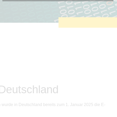
Diese Cookies sind erforderlich, um die grundlegende
Funktionalität der Website zu sichern.
Tracking- und Targeting-Cookies
Diese Cookies sind erforderlich, um unsere Website auf Ihre
Bedürfnisse hin zu optimieren. Hierzu gehört eine
bedarfsgerechte Gestaltung und fortlaufende Verbesserung
unseres Angebotes einschließlich der Verknüpfung zu
Social-Media-Angeboten von z.B. Facebook und LinkedIn.
Betreibercookies
Diese Cookies sind erforderlich, um z.B. Google Maps zu
nutzen oder eingebettete Videos abspielen zu können.
 Deutschland
wurde in Deutschland bereits zum 1. Januar 2025 die E-