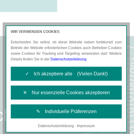
WIR VERWENDEN COOKIES
Entscheiden Sie selbst, ob diese Website neben funktionell zum
AKTUELLES
KARRIERE
Betrieb der Website erforderlichen Cookies auch Betreiber-Cookies
sowie Cookies für Tracking und Targeting verwenden darf. Weitere
Details finden Sie in der
Datenschutzerklärung
.
✓ Ich akzeptiere alle (Vielen Dank!)
✕ Nur essenzielle Cookies akzeptieren
cht
✎ Individuelle Präferenzen
Datenschutzerklärung
·
Impressum
Notwendige Cookies