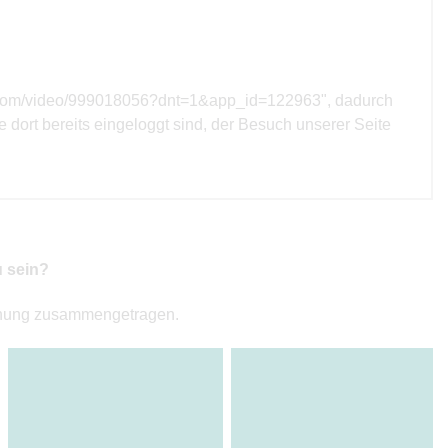
meo.com/video/999018056?dnt=1&app_id=122963", dadurch
ie dort bereits eingeloggt sind, der Besuch unserer Seite
u sein?
chnung zusammengetragen.