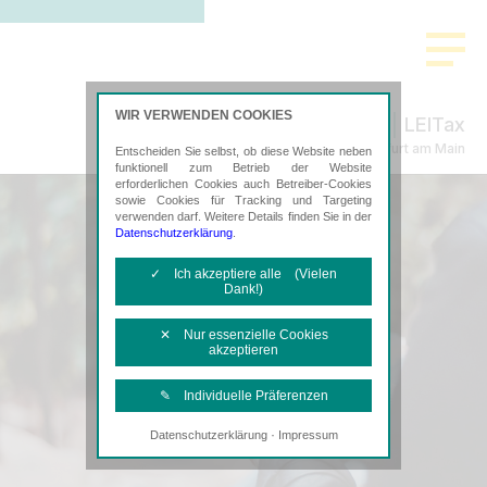
WIR VERWENDEN COOKIES
LEITax
Steuerberatung in Frankfurt am Main
Entscheiden Sie selbst, ob diese Website neben
funktionell zum Betrieb der Website
erforderlichen Cookies auch Betreiber-Cookies
sowie Cookies für Tracking und Targeting
verwenden darf. Weitere Details finden Sie in der
Datenschutzerklärung
.
✓ Ich akzeptiere alle (Vielen
Dank!)
✕ Nur essenzielle Cookies
akzeptieren
✎ Individuelle Präferenzen
·
Datenschutzerklärung
Impressum
Notwendige Cookies
Diese Cookies sind erforderlich, um die
grundlegende Funktionalität der Website